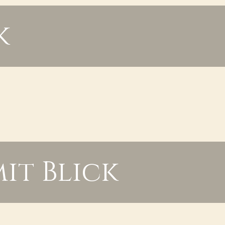
k
it Blick