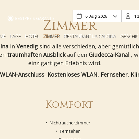
BESTPREIS GARANTIE
Zimmer
ME
LAGE
HOTEL
ZIMMER
RESTAURANT LA CALCINA
GESCHIC
cina
in
Venedig
sind alle verschieden, aber gemütli
nen
traumhaften Ausblick
auf den
Giudecca-Kanal
, 
einzigartigen Erlebnis wird.
WLAN-Anschluss
,
Kostenloses WLAN, Fernseher, Kli
Komfort
Nichtraucherzimmer
Fernseher